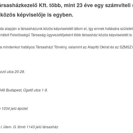
asházkezelő Kft. több, mint 23 éve egy számviteli s
 közös képviselője is egyben.
a alapján a társasházunk közös képviseletét látom el, így ennek hatására születet
tolt Felelősségű Társaság ügyvezetőjeként több társasház közös képviseletét is s
a mindenkor hatályos Társasházi Törvény, valamint az Alapító Okirat és az SZMSZ 
ozó utca 20-28.
46 Budapest, Ügető utca 1-9.
 1034 jelü épület
I. ütem. G. tömb 1143 jelü társasház