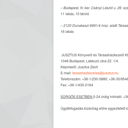
–
Budapest, IV. ker. Csányi László u. 26. sz
11 lakás, 10 tároló
–
2120 Dunakeszi 6991/4 hrsz. alatti Társa
16 lakás
JUSZTUS Könyvelő és Társasházkezelő Kf
1046 Budapest, Lakkozó utca 22. 1/4.
Képviselő: Jusztus Zsolt
E-mail:
tarsashazkezeles@jusztus.hu
Telefonszám: +36-1/230-5880; +36-30/9548
Fax: +36-1/435-0164
SÜRGŐS ESETBEN
0-24 óráig hívható: +
Ügyfélfogadás kizárólag előre egyeztetett 