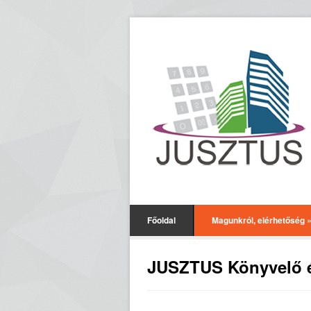
Főoldal
Magunkról, elérhetőség
JUSZTUS Könyvelő é