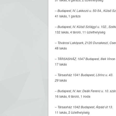
– Budapest, IV. Lakkozó u. 50-54., Külső Szi
41 lakás, 1 garázs
– Budapest, IV. Külső Szilágyi u. 102., Szék
132 lakás, 4 tároló, 11 üzlethelyiség
– Tóvárosi Lakópark, 2120 Dunakeszi, Cser
48 lakás
–
TÁRSASHÁZ, 1047 Budapest, Illek Vince 
17 lakás
–
Társasház 1041 Budapest, Lőrinc u. 43.
29
lakás
–
Budapest, IV. ker. Deák Ferenc u. 10. szá
16 lakás, 6 tároló, 1 iroda
–
Társasház 1042 Budapest, Árpád út 13.
11 lakás, 2 üzlethelyiség