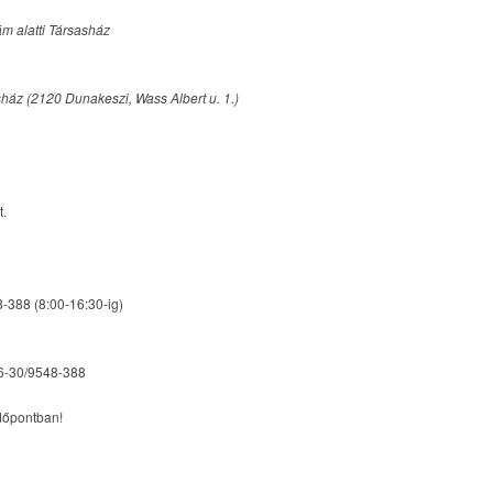
ám alatti Társasház
sház (2120 Dunakeszi, Wass Albert u. 1.)
t.
-388 (8:00-16:30-ig)
36-30/9548-388
időpontban!