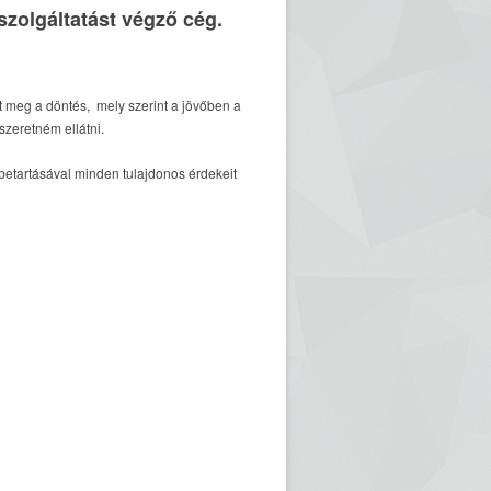
zolgáltatást végző cég.
t meg a döntés, mely szerint a jövőben a
zeretném ellátni.
betartásával minden tulajdonos érdekeit