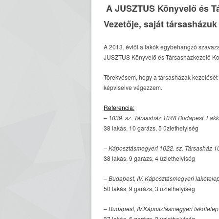
A JUSZTUS Könyvelő és Társ
Vezetője, saját társasházuk
A 2013. évtől a lakók egybehangzó szavazat
JUSZTUS Könyvelő és Társasházkezelő Korlá
Törekvésem, hogy a társasházak kezelését 
képviselve végezzem.
Referencia:
– 1039. sz. Társasház 1048 Budapest, Lakk
38 lakás, 10 garázs, 5 üzlethelyiség
– Káposztásmegyeri 1022. sz. Társasház 10
38 lakás, 9 garázs, 4 üzlethelyiség
– Budapest, IV. Káposztásmegyeri lakótelep
50 lakás, 9 garázs, 3 üzlethelyiség
– Budapest, IV.Káposztásmegyeri lakótelep 
37 lakás, 6 garázs, 2 üzlethelyiség