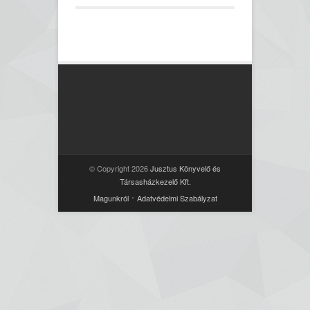
© Copyright 2026
Jusztus Könyvelő és
Társasházkezelő Kft.
Magunkról
Adatvédelmi Szabályzat