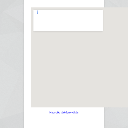
Nagyobb térképre váltás