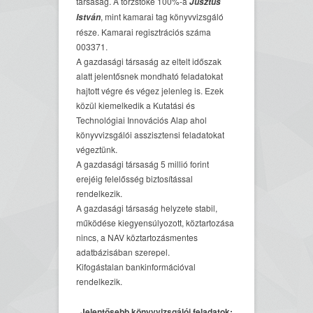
társaság. A törzstőke 100%-a
Jusztus
, mint kamarai tag könyvvizsgáló
István
része. Kamarai regisztrációs száma
003371.
A gazdasági társaság az eltelt időszak
alatt jelentősnek mondható feladatokat
hajtott végre és végez jelenleg is. Ezek
közül kiemelkedik a Kutatási és
Technológiai Innovációs Alap ahol
könyvvizsgálói asszisztensi feladatokat
végeztünk.
A gazdasági társaság 5 millió forint
erejéig felelősség biztosítással
rendelkezik.
A gazdasági társaság helyzete stabil,
működése kiegyensúlyozott, köztartozása
nincs, a NAV köztartozásmentes
adatbázisában szerepel.
Kifogástalan bankinformációval
rendelkezik.
Jelentősebb könyvvizsgálói feladatok: