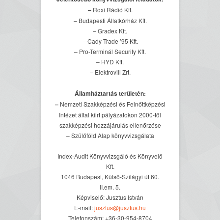
–
Roxi Rádió Kft.
– Budapesti Állatkórház Kft.
– Gradex Kft.
– Cady Trade ’95 Kft.
– Pro-Terminál Security Kft.
– HYD Kft.
– Elektrovill Zrt.
Államháztartás területén:
–
Nemzeti Szakképzési és Felnőttképzési
Intézet által kiirt pályázatokon 2000-től
szakképzési hozzájárulás ellenőrzése
–
Szülőföld Alap könyvvizsgálata
Index-Audit Könyvvizsgáló és Könyvelő
Kft.
1046 Budapest, Külső-Szilágyi út 60.
II.em. 5.
Képviselő: Jusztus István
E-mail:
jusztus@jusztus.hu
Telefonszám: +36-30-954-8704