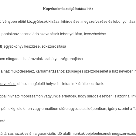
Képviseleti szolgáltatásaink:
törvényben előírt közgyűlések kiírása, kihirdetése, megszervezése és lebonyolítása
i pontokhoz kapcsolódó szavazások lebonyolítása, levezénylése
tt jegyzőkönyv készítése, sokszorosítása
sen elfogadott határozatok szabályos végrehajtása
a ház működéséhez, karbantartásához szükséges szerződéseket a ház nevében 
zervezése:
ehhez megfelelő helyszínt, infrastruktúrát biztosítunk.
appal hívható mobilszámon vagyunk elérhetőek, hogy sürgős esetben is azonnal int
l péntekig telefonon vagy e-mailben előre egyeztetett időpontban, igény szerint 
cs/
ésű társasházak estén a garanciális idő alatti munkák bejelentésének megszervezés