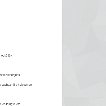
megkötjük
ézkedni tudjunk
a Társasháznál a helyszínen
e és felügyelete