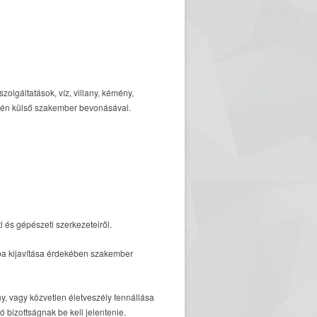
olgáltatások, víz, villany, kémény,
esetén külső szakember bevonásával.
 és gépészeti szerkezeteiről.
hiba kijavítása érdekében szakember
, vagy közvetlen életveszély fennállása
 bizottságnak be kell jelentenie.