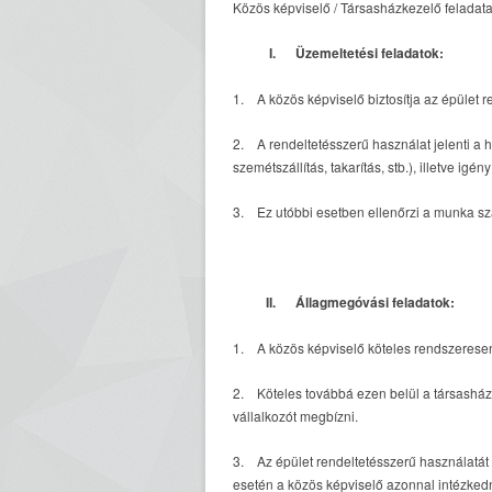
Közös képviselő / Társasházkezelő feladata
I. Üzemeltetési feladatok:
1. A közös képviselő biztosítja az épület r
2. A rendeltetésszerű használat jelenti a 
szemétszállítás, takarítás, stb.), illetve i
3. Ez utóbbi esetben ellenőrzi a munka sza
II. Állagmegóvási feladatok:
1. A közös képviselő köteles rendszeresen 
2. Köteles továbbá ezen belül a társasház 
vállalkozót megbízni.
3. Az épület rendeltetésszerű használatát
esetén a közös képviselő azonnal intézkedn