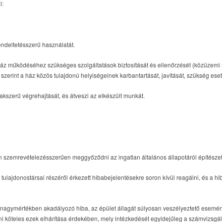
i:
endeltetésszerű használatát.
ház működéséhez szükséges szolgáltatások biztosítását és ellenőrzését (közüzemi sz
gény szerint a ház közös tulajdonú helyiségeinek karbantartását, javítását, szükség 
kszerű végrehajtását, és átveszi az elkészült munkát.
szemrevételezésszerűen meggyőződni az ingatlan általános állapotáról építészeti
tulajdonostársai részéről érkezett hibabejelentésekre soron kívül reagálni, és a 
 nagymértékben akadályozó hiba, az épület állagát súlyosan veszélyeztető esemény
i köteles ezek elhárítása érdekében, mely intézkedését egyidejűleg a számvizsgáló