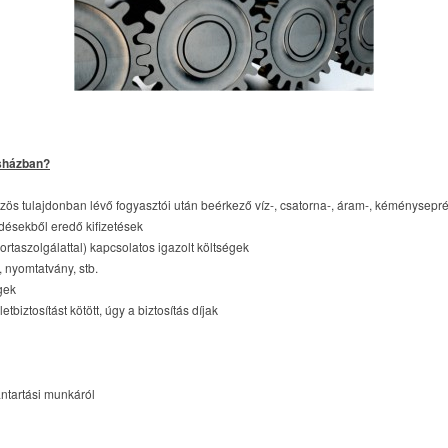
asházban?
s tulajdonban lévő fogyasztói után beérkező víz-, csatorna-, áram-, kéményseprési
ésekből eredő kifizetések
rtaszolgálattal) kapcsolatos igazolt költségek
 nyomtatvány, stb.
gek
tosítást kötött, úgy a biztosítás díjak
ntartási munkáról