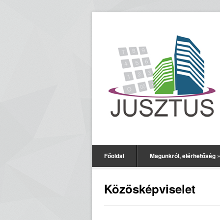
Főoldal
Magunkról, elérhetőség
Közösképviselet