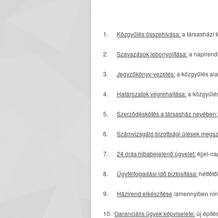
1.
Közgyűlés összehívása:
a társasházi 
2.
Szavazások lebonyolítása:
a napirend
3.
Jegyzőkönyv-vezetés:
a közgyűlés ala
4.
Határozatok végrehajtása:
a közgyűlé
5.
Szerződéskötés a társasház nevében:
6.
Számvizsgáló bizottsági ülések megs
7.
24 órás hibabejelenő ügyelet:
éjjel-n
8.
Ügyfélfogadási idő biztosítása:
hétfőtő
9.
Házirend elkészítése
/amennyiben nin
10.
Garanciális ügyek képviselete:
új épít