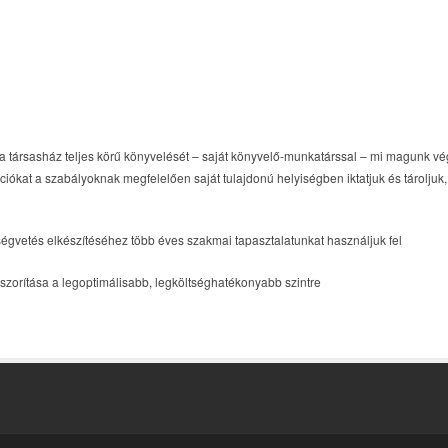
a társasház teljes körű könyvelését – saját könyvelő-munkatárssal – mi magunk vé
iókat a szabályoknak megfelelően saját tulajdonú helyiségben iktatjuk és tárolju
ségvetés elkészítéséhez több éves szakmai tapasztalatunkat használjuk fel
eszorítása a legoptimálisabb, legköltséghatékonyabb szintre