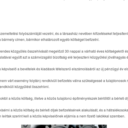
emeltetési folyószámláját vezetni, és a társasház nevében kifizetéseket teljesíten
 bármely címen, bármikor elhatározott egyéb költséget befizetni.
ndes közgyűlés összehívását megelőző 30 nappal a várható éves költségekről és b
atával együtt azt a számvizsgáló bizottság elé terjeszteni közgyűlési jóváhagyás
 képviselő a bevételek és kiadások tételszerű elszámolásáról az új pénzügyi év e
m várt esemény folytán) rendkívüli befizetés válna szükségessé a tulajdonosok r
rendkívüli közgyűlést összehívni.
któl a közös költség, illetve a közös tulajdonú építményrészek bérlőitől a bérleti 
sérni a közös költség és bérleti díjak befizetésének alakulását, és a hátralékosoka
eírtak szerint kell a közös képviselőnek eljárnia a nem fizető lakókkal szemben.