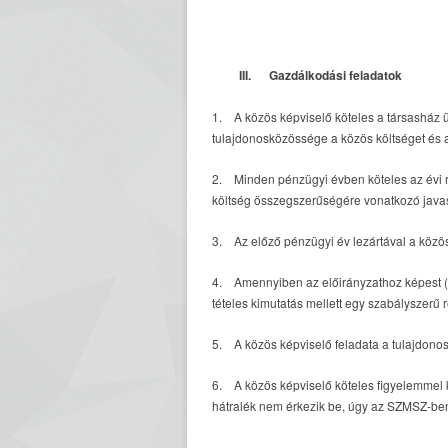
III. Gazdálkodási feladatok
1. A közös képviselő köteles a társasház üz
tulajdonosközössége a közös költséget és a
2. Minden pénzügyi évben köteles az évi re
költség összegszerűségére vonatkozó javasl
3. Az előző pénzügyi év lezártával a közös
4. Amennyiben az előirányzathoz képest (ne
tételes kimutatás mellett egy szabályszerű 
5. A közös képviselő feladata a tulajdonoso
6. A közös képviselő köteles figyelemmel kí
hátralék nem érkezik be, úgy az SZMSZ-ben l