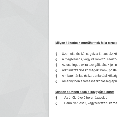
Milyen költségek merülhetnek fel a társ
§ Üzemeltetési költségek: a társasház közö
§ A megbízásos, vagy vállalkozói szerződ
§ Az esetleges extra szolgáltatások (pl. po
§ Adminisztrációs költségek: bank, posta,
§ A hibaelhárítás és karbantartási költsé
§ Amennyiben a társasházközösség épületbiz
Minden esetben csak a közgyűlés dönt:
§ Az értéknövelő beruházásokról
§ Bármilyen eseti, vagy tervszerű karba