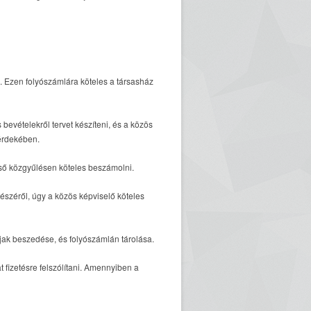
i. Ezen folyószámlára köteles a társasház
evételekről tervet készíteni, és a közös
 érdekében.
lső közgyűlésen köteles beszámolni.
észéről, úgy a közös képviselő köteles
díjak beszedése, és folyószámlán tárolása.
t fizetésre felszólítani. Amennyiben a