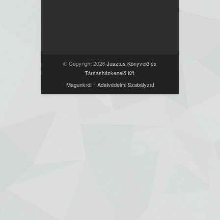
© Copyright 2026
Jusztus Könyvelő és
Társasházkezelő Kft.
Magunkról
Adatvédelmi Szabályzat